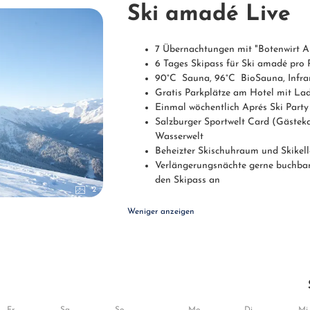
Ski amadé Live
7 Übernachtungen mit "Botenwirt Al
6 Tages Skipass für Ski amadé pro P
90°C Sauna, 96°C BioSauna, Infrar
Gratis Parkplätze am Hotel mit La
Einmal wöchentlich Aprés Ski Party
Salzburger Sportwelt Card (Gästekar
Wasserwelt
Beheizter Skischuhraum und Skikell
Verlängerungsnächte gerne buchbar 
den Skipass an
2
Weniger anzeigen
Fr
Sa
So
Mo
Di
Mi