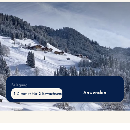
Belegung
Anwenden
1 Zimmer
für
2 Erwachsene
adé Live